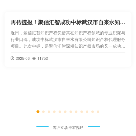
聚信汇智受邀担任“贤才聚盘” 创赛评委 赋能区域科创生态

2026年7月，由中共昆明市盘龙区委、盘龙区人民政
府主办，区委组织部具体实施的第五届“贤才聚盘”创新
创业创造大赛圆满落幕。本届大赛以“青创赋能・逐梦
春城”为主题，创新构建“2+1+N”立体化赛事体系，累
计征集来自全国的参赛项目469个，覆盖数字经济、
绿色低碳、民生服务、生物科技、文化创意等重点产
业领域。大赛自2022年创办以来已连
2026-08
0


客户立场 专家视野