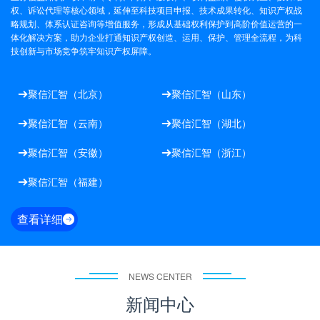
权、诉讼代理等核心领域，延伸至科技项目申报、技术成果转化、知识产权战
略规划、体系认证咨询等增值服务，形成从基础权利保护到高阶价值运营的一
体化解决方案，助力企业打通知识产权创造、运用、保护、管理全流程，为科
技创新与市场竞争筑牢知识产权屏障。
聚信汇智（北京）
聚信汇智（山东）


聚信汇智（云南）
聚信汇智（湖北）


聚信汇智（安徽）
聚信汇智（浙江）


聚信汇智（福建）

查看详细

NEWS CENTER
新闻中心