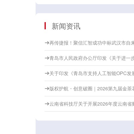
新闻资讯
再传捷报！聚信汇智成功中标武汉市自

青岛市人民政府办公厅印发《关于进一

关于印发《青岛市支持人工智能OPC发

版权护航・创意破圈｜2026第九届金

云南省科技厅关于开展2026年度云南
