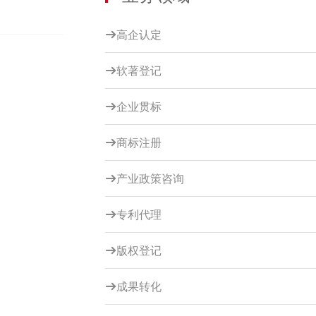
高企认定

软著登记

企业贯标

商标注册

产业政策咨询

专利代理

版权登记

成果转化
