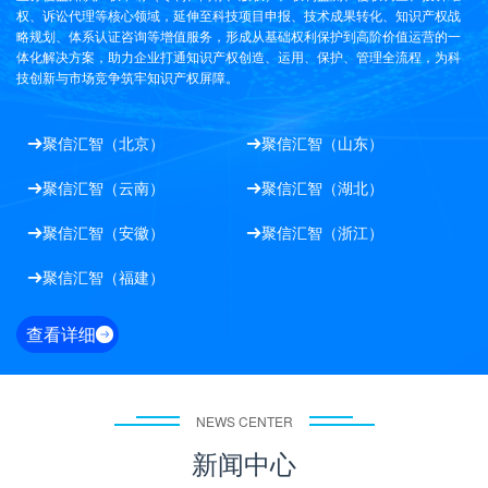
权、诉讼代理等核心领域，延伸至科技项目申报、技术成果转化、知识产权战
略规划、体系认证咨询等增值服务，形成从基础权利保护到高阶价值运营的一
体化解决方案，助力企业打通知识产权创造、运用、保护、管理全流程，为科
技创新与市场竞争筑牢知识产权屏障。
聚信汇智（北京）
聚信汇智（山东）


聚信汇智（云南）
聚信汇智（湖北）


聚信汇智（安徽）
聚信汇智（浙江）


聚信汇智（福建）

查看详细

NEWS CENTER
新闻中心