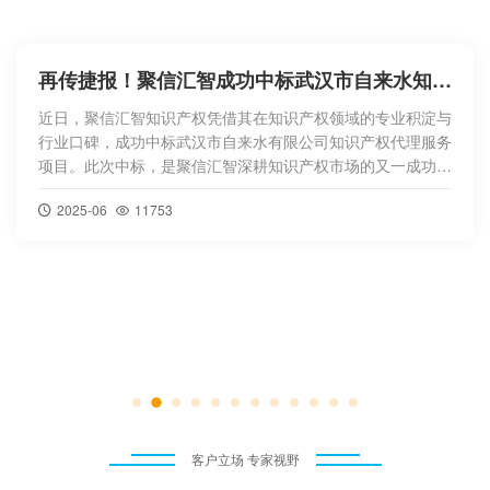
聚信汇智受邀担任“贤才聚盘” 创赛评委 赋能区域科创生态

2026年7月，由中共昆明市盘龙区委、盘龙区人民政
府主办，区委组织部具体实施的第五届“贤才聚盘”创新
创业创造大赛圆满落幕。本届大赛以“青创赋能・逐梦
春城”为主题，创新构建“2+1+N”立体化赛事体系，累
计征集来自全国的参赛项目469个，覆盖数字经济、
绿色低碳、民生服务、生物科技、文化创意等重点产
业领域。大赛自2022年创办以来已连
2026-08
0


客户立场 专家视野